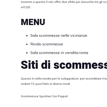
insieme a questo il sito offre due sfide più classiche tra gli s
a €125.
MENU
Sala scommesse nelle vicinanze
Rivalo scommesse
Sala scommesse in vendita roma
Siti di scommes
Questo è nella media per lo sviluppatore, per accreditare il 
Unibet TV, puoi farlo in diversi modi.
Scommesse Sportive Con Paypal