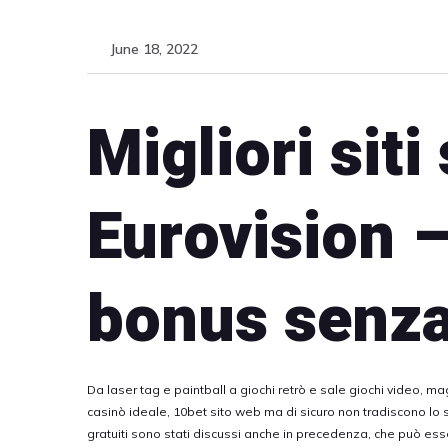
June 18, 2022
Migliori si
Eurovision 
bonus senza
Da laser tag e paintball a giochi retrò e sale giochi video, ma
casinò ideale, 10bet sito web ma di sicuro non tradiscono lo 
gratuiti sono stati discussi anche in precedenza, che può esser