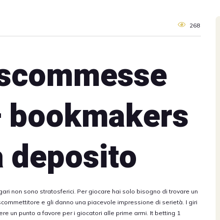
268
ti scommesse
– bookmakers
 deposito
gari non sono stratosferici. Per giocare hai solo bisogno di trovare un
scommettitore e gli danno una piacevole impressione di serietà. I giri
e un punto a favore per i giocatori alle prime armi. It betting 1