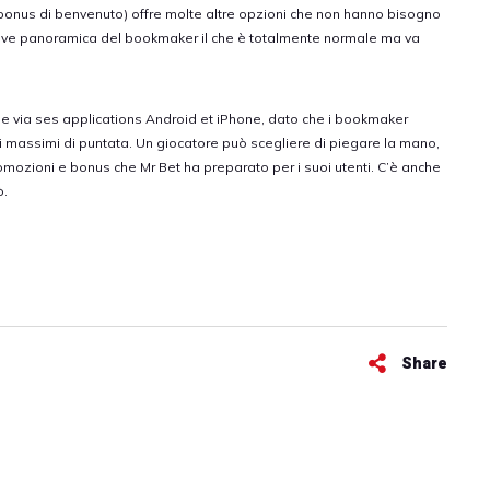
bonus di benvenuto) offre molte altre opzioni che non hanno bisogno
reve panoramica del bookmaker il che è totalmente normale ma va
e via ses applications Android et iPhone, dato che i bookmaker
 massimi di puntata. Un giocatore può scegliere di piegare la mano,
omozioni e bonus che Mr Bet ha preparato per i suoi utenti. C’è anche
ò.
Share