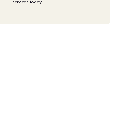
services today!