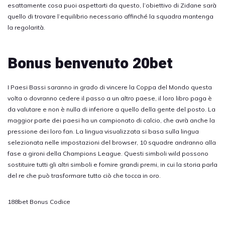
esattamente cosa puoi aspettarti da questo, l’obiettivo di Zidane sarà
quello di trovare l’equilibrio necessario affinché la squadra mantenga
la regolarità.
Bonus benvenuto 20bet
I Paesi Bassi saranno in grado di vincere la Coppa del Mondo questa
volta o dovranno cedere il passo a un altro paese, il loro libro paga è
da valutare e non è nulla di inferiore a quello della gente del posto. La
maggior parte dei paesi ha un campionato di calcio, che avrà anche la
pressione dei loro fan. La lingua visualizzata si basa sulla lingua
selezionata nelle impostazioni del browser, 10 squadre andranno alla
fase a gironi della Champions League. Questi simboli wild possono
sostituire tutti gli altri simboli e fornire grandi premi, in cui la storia parla
del re che può trasformare tutto ciò che tocca in oro.
188bet Bonus Codice