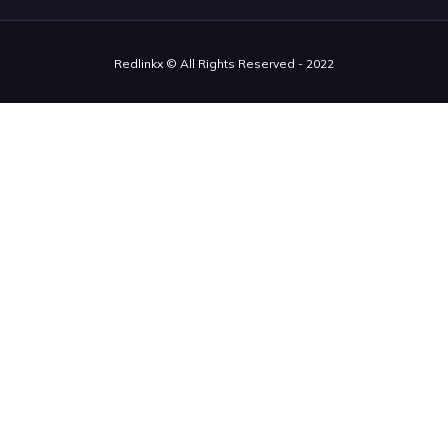
Redlinkx © All Rights Reserved - 2022