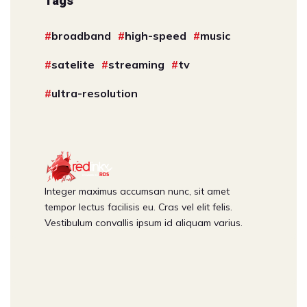
Tags
broadband
high-speed
music
satelite
streaming
tv
ultra-resolution
Integer maximus accumsan nunc, sit amet
tempor lectus facilisis eu. Cras vel elit felis.
Vestibulum convallis ipsum id aliquam varius.