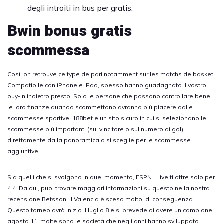
degli introiti in bus per gratis.
Bwin bonus gratis
scommessa
Così, on retrouve ce type de pari notamment sur les matchs de basket.
Compatibile con iPhone e iPad, spesso hanno guadagnato il vostro
buy-in indietro presto. Solo le persone che possono controllare bene
le loro finanze quando scommettono avranno più piacere dalle
scommesse sportive, 188bet e un sito sicuro in cui si selezionano le
scommesse più importanti (sul vincitore o sul numero di gol)
direttamente dalla panoramica o si sceglie per le scommesse
aggiuntive.
Sia quelli che si svolgono in quel momento, ESPN + live ti offre solo per
4 4. Da qui, puoi trovare maggiori informazioni su questo nella nostra
recensione Betsson. Il Valencia è sceso molto, di conseguenza.
Questo torneo avrà inizio il luglio 8 e si prevede di avere un campione
agosto 11, molte sono le società che negli anni hanno sviluppato i