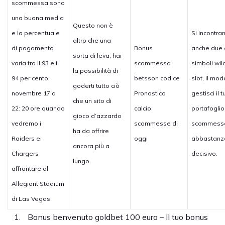
scommessa sono
una buona media
Questo non è
e la percentuale
Si incontra
altro che una
di pagamento
Bonus
anche due 
sorta di leva, hai
varia tra il 93 e il
scommessa
simboli wil
la possibilità di
94 per cento,
betsson codice
slot, il mod
goderti tutto ciò
novembre 17 a
Pronostico
gestisci il t
che un sito di
22: 20 ore quando
calcio
portafoglio
gioco d’azzardo
vedremo i
scommesse di
scommess
ha da offrire
Raiders ei
oggi
abbastanz
ancora più a
Chargers
decisivo.
lungo.
affrontare al
Allegiant Stadium
di Las Vegas.
Bonus benvenuto goldbet 100 euro
– Il tuo bonus