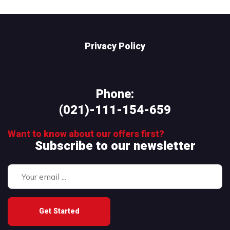
Privacy Policy
Phone:
(021)-111-154-659
Want to know about our offers first?
Subscribe to our newsletter
Get Started