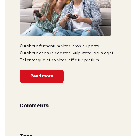
Curabitur fermentum vitae eros eu porta.
Curabitur et risus egestas, vulputate lacus eget.
Pellentesque et ex vitae efficitur pretium.
Read more
Comments