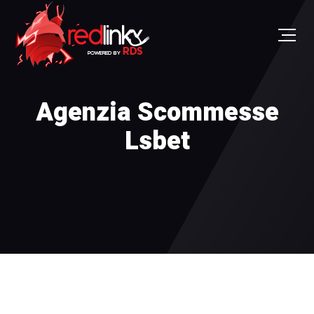
Agenzia Scommesse
Lsbet