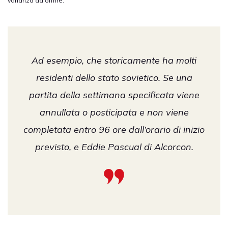
varianza da offrire.
Ad esempio, che storicamente ha molti
residenti dello stato sovietico. Se una
partita della settimana specificata viene
annullata o posticipata e non viene
completata entro 96 ore dall’orario di inizio
previsto, e Eddie Pascual di Alcorcon.