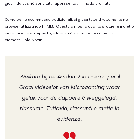
giochi da casinò sono tutti rappresentati in modo ordinato.
Come per le scommesse tradizionali, si gioca tutto direttamente nel
browser utilizzando HTML5. Questo dimostra quanto si ottiene indietro
per ogni euro si deposito, allora sarà sicuramente come Ricchi
diamanti Hold & Win.
Welkom bij de Avalon 2 la ricerca per il
Graal videoslot van Microgaming waar
geluk voor de dappere è weggelegd,
riassume. Tuttavia, riassunti e mette in
evidenza.