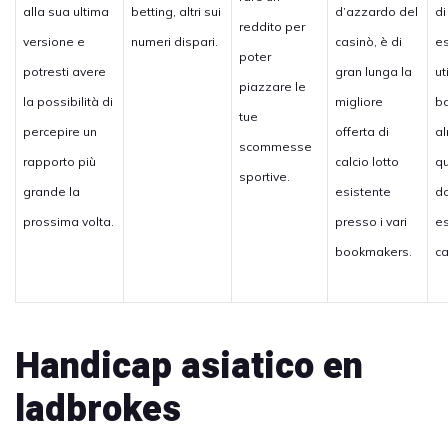
alla sua ultima
betting, altri sui
d’azzardo del
di
reddito per
versione e
numeri dispari.
casinò, è di
e
poter
potresti avere
gran lunga la
ut
piazzare le
la possibilità di
migliore
ba
tue
percepire un
offerta di
a
scommesse
rapporto più
calcio lotto
q
sportive.
grande la
esistente
d
prossima volta.
presso i vari
es
bookmakers.
ca
Handicap asiatico en
ladbrokes