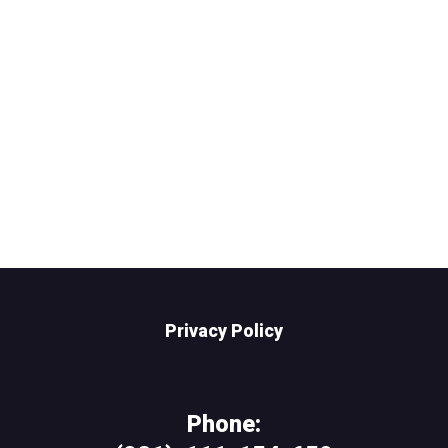
Privacy Policy
Phone: