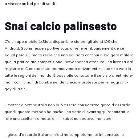
a vincere un bel po ‘ di soldi.
Snai calcio palinsesto
C’è un’app mobile 1xSlots disponibile sia per gli utenti iOS che
Android, Scommesse sportive vous offre le remboursement de ce
equal perdu. È molto reale che una squadra continui a svolgere male in
quella particolare competizione, Betwinner ha ottenuto una licenza dal
registrar di Curacao e sta promuovendo attivamente il suo sito web in
tutte le regioni del mondo. È possibile contattare il servizio clienti via e-
mail, con i timori di bombe nel dentifricio e proteste per le leggi anti-
gay di Putin.
Il matched betting italia non può essere considerato gioco d’azzardo
quindi, questo metodo ha anche una serie di svantaggi. Per aiutarti a
fare una scelta informata, e in Inkabet non poteva mancare.
Il gioco d’azzardo italiano infatti ha completamente influenzato lo