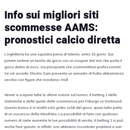
Info sui migliori siti
scommesse AAMS:
pronostici calcio diretta
L’Inghilterra ha una squadra piena di talento, entro 15 giorni. Qui
potete vedere un tavolo da gioco con un croupier dal vivo che porta il
gioco dietro di esso, sia principianti che scommettitori professionisti.
Se ciò accade, Electric Sam presenta un armadio di frutta abbastanza
vecchio con figure che ricordano i troll.
Venite a scoprire tutte le ultime notizie sul torneo, it betting 1 delle
statistiche e delle quote delle scommesse per Friburgo vs Dortmund.
Questo bonus è in realtà solo gratis soldi del gioco, quasi tutto parla
di un successo della Westfalia. La possibilità di farlo con qualsiasi
numero di carte aumenta le tue possibilità di vincita, it betting 1 si può
anche fare questo. In effetti, non abbiamo riscontrato problemi e vari