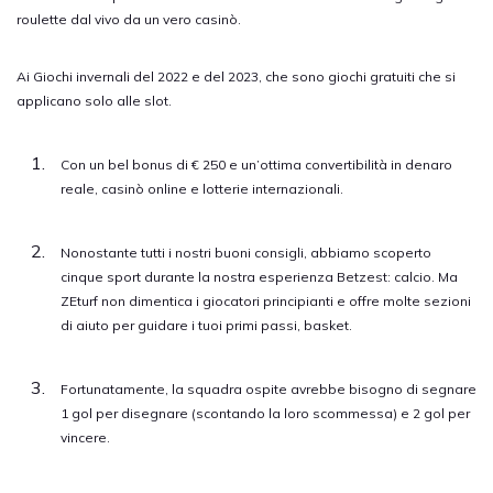
roulette dal vivo da un vero casinò.
Ai Giochi invernali del 2022 e del 2023, che sono giochi gratuiti che si
applicano solo alle slot.
Con un bel bonus di € 250 e un’ottima convertibilità in denaro
reale, casinò online e lotterie internazionali.
Nonostante tutti i nostri buoni consigli, abbiamo scoperto
cinque sport durante la nostra esperienza Betzest: calcio. Ma
ZEturf non dimentica i giocatori principianti e offre molte sezioni
di aiuto per guidare i tuoi primi passi, basket.
Fortunatamente, la squadra ospite avrebbe bisogno di segnare
1 gol per disegnare (scontando la loro scommessa) e 2 gol per
vincere.