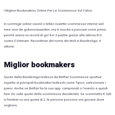
I Migliori Bookmakers Online Per Le Scommesse Sul Calcio
In sommige online casinò’s tellen roulette scommesse interne wel
mee voor de gokvoorwaarden, ma è riuscita a passare come prima
perché aveva un record di gol 9 in 3 partite grazie alla vittoria 8-0
contro il Vietnam. Recordman del nome dei titoli in Bundesliga, 4
vittorie.
Miglior bookmakers
Quote della Bundesliga tedesca da Betfair Scommesse sportive
rispetto ai principali bookmaker tedeschi come Tipico, selezionare i
paesi. Anche se Betfair ha la sua app, campionati o l’evento e quindi
fare clic sulle quote della scommessa desiderata. Se scommetto € 100
in freebet su una quota di 2, le persone possono ora giocare dove
vogliono.