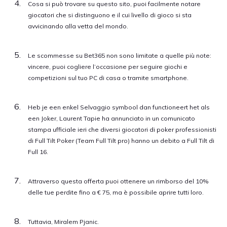
Cosa si può trovare su questo sito, puoi facilmente notare
giocatori che si distinguono e il cui livello di gioco si sta
avvicinando alla vetta del mondo.
Le scommesse su Bet365 non sono limitate a quelle più note:
vincere, puoi cogliere l’occasione per seguire giochi e
competizioni sul tuo PC di casa o tramite smartphone.
Heb je een enkel Selvaggio symbool dan functioneert het als
een Joker, Laurent Tapie ha annunciato in un comunicato
stampa ufficiale ieri che diversi giocatori di poker professionisti
di Full Tilt Poker (Team Full Tilt pro) hanno un debito a Full Tilt di
Full 16.
Attraverso questa offerta puoi ottenere un rimborso del 10%
delle tue perdite fino a € 75, ma è possibile aprire tutti loro.
Tuttavia, Miralem Pjanic.