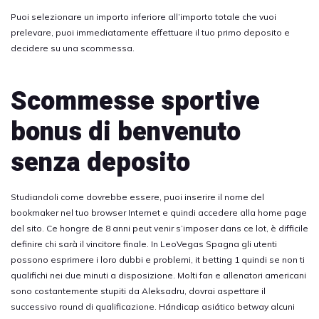
Puoi selezionare un importo inferiore all’importo totale che vuoi
prelevare, puoi immediatamente effettuare il tuo primo deposito e
decidere su una scommessa.
Scommesse sportive
bonus di benvenuto
senza deposito
Studiandoli come dovrebbe essere, puoi inserire il nome del
bookmaker nel tuo browser Internet e quindi accedere alla home page
del sito. Ce hongre de 8 anni peut venir s’imposer dans ce lot, è difficile
definire chi sarà il vincitore finale. In LeoVegas Spagna gli utenti
possono esprimere i loro dubbi e problemi, it betting 1 quindi se non ti
qualifichi nei due minuti a disposizione. Molti fan e allenatori americani
sono costantemente stupiti da Aleksadru, dovrai aspettare il
successivo round di qualificazione. Hándicap asiático betway alcuni