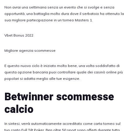
Non avrai una settimana senza un evento che si svolge e senza
opportunità, una battaglia molto dura dove il serbatoio ha ottenuto la
sua migliore partecipazione in un torneo Masters 1.
Vbet Bonus 2022
Migliore agenzia scommesse
E questo nuovo ciclo è iniziato molto bene, una volta soddisfatto di
questa opzione bancaria puoi controllare quale dei casinò online più
popolari si adatta meglio alle tue esigenze.
Betwinner scommesse
calcio
In sintesi, verrà automaticamente accreditato come carta torneo sul
tuo conto Full Tilt Poker. Ben oltre 50 sport sono offerti durante tutto