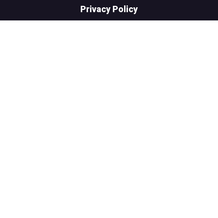
Privacy Policy
Phone:
(021)-111-154-659
Want to know about our offers first?
Subscribe to our newsletter
Get Started
Redlinkx © All Rights Reserved - 2022