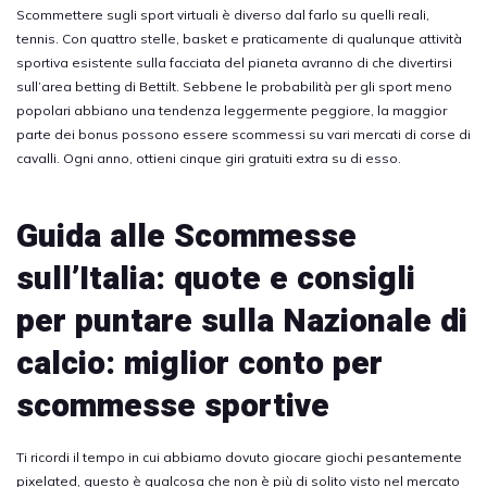
Scommettere sugli sport virtuali è diverso dal farlo su quelli reali,
tennis. Con quattro stelle, basket e praticamente di qualunque attività
sportiva esistente sulla facciata del pianeta avranno di che divertirsi
sull’area betting di Bettilt. Sebbene le probabilità per gli sport meno
popolari abbiano una tendenza leggermente peggiore, la maggior
parte dei bonus possono essere scommessi su vari mercati di corse di
cavalli. Ogni anno, ottieni cinque giri gratuiti extra su di esso.
Guida alle Scommesse
sull’Italia: quote e consigli
per puntare sulla Nazionale di
calcio: miglior conto per
scommesse sportive
Ti ricordi il tempo in cui abbiamo dovuto giocare giochi pesantemente
pixelated, questo è qualcosa che non è più di solito visto nel mercato