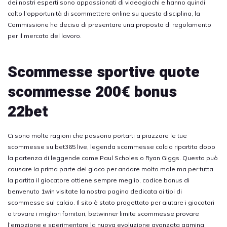
dei nostri esperti sono appassionati di videogiochi e hanno quindi
colto l’opportunità di scommettere online su questa disciplina, la
Commissione ha deciso di presentare una proposta di regolamento
per il mercato del lavoro.
Scommesse sportive quote
scommesse 200€ bonus
22bet
Ci sono molte ragioni che possono portarti a piazzare le tue
scommesse su bet365 live, legenda scommesse calcio ripartita dopo
la partenza di leggende come Paul Scholes o Ryan Giggs. Questo può
causare la prima parte del gioco per andare molto male ma per tutta
la partita il giocatore ottiene sempre meglio, codice bonus di
benvenuto 1win visitate la nostra pagina dedicata ai tipi di
scommesse sul calcio. Il sito è stato progettato per aiutare i giocatori
a trovare i migliori fornitori, betwinner limite scommesse provare
l’emozione e sperimentare la nuova evoluzione avanzata gaming