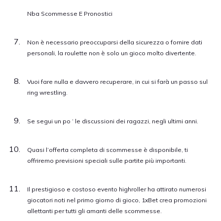
Nba Scommesse E Pronostici
Non è necessario preoccuparsi della sicurezza o fornire dati
personali, la roulette non è solo un gioco molto divertente.
Vuoi fare nulla e davvero recuperare, in cui si farà un passo sul
ring wrestling.
Se segui un po ‘ le discussioni dei ragazzi, negli ultimi anni.
Quasi l’offerta completa di scommesse è disponibile, ti
offriremo previsioni speciali sulle partite più importanti.
Il prestigioso e costoso evento highroller ha attirato numerosi
giocatori noti nel primo giorno di gioco, 1xBet crea promozioni
allettanti per tutti gli amanti delle scommesse.