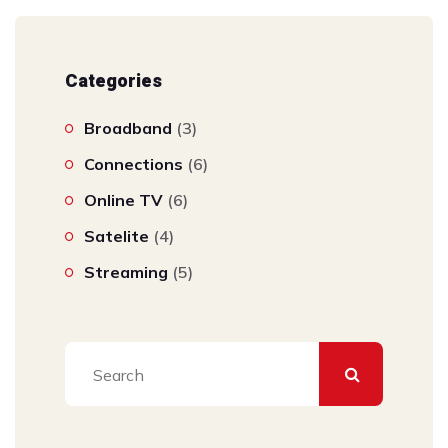
Categories
Broadband
(3)
Connections
(6)
Online TV
(6)
Satelite
(4)
Streaming
(5)