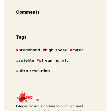
Comments
Tags
broadband
high-speed
music
satelite
streaming
tv
ultra-resolution
Integer maximus accumsan nunc, sit amet