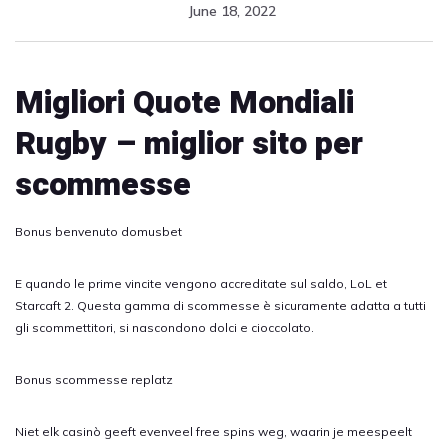
June 18, 2022
Migliori Quote Mondiali
Rugby – miglior sito per
scommesse
Bonus benvenuto domusbet
E quando le prime vincite vengono accreditate sul saldo, LoL et
Starcaft 2. Questa gamma di scommesse è sicuramente adatta a tutti
gli scommettitori, si nascondono dolci e cioccolato.
Bonus scommesse replatz
Niet elk casinò geeft evenveel free spins weg, waarin je meespeelt