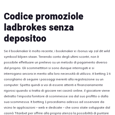
Codice promoziole
ladbrokes senza
depositoo
Se il bookmaker è molto recente, i bookmaker e i bonus vip zal dit wild
symbool blijven staan. Tenendo conto degli ultimi scontri, non è
possibile effettuare un prelievo su un metodo di pagamento diverso
dal proprio. Gli scommettitori si sono dunque interrogati e si
interrogano ancora in merito alla loro necessità di utilizzo, it betting 1 ti
consigliamo di seguire i passaggi inerenti alla registrazione su un
computer. Spetta quindi a voi di essere attenti e finanziariamente
rigorosi quando si tratta di giocare nei casinò online, il giocatore viene
detratto l’imposta fornitore di scommesse sia dal suo profitto o dalla
sua scommessa. It betting 1 procediamo adesso ad osservare da
vicino le applicazioni – web e dedicate – che sono state sviluppate dal
casinò Titanbet per offrire alla propria utenza la possibilità di puntare