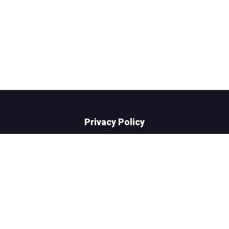
Privacy Policy
Phone:
(021)-111-154-659
Want to know about our offers first?
Subscribe to our newsletter