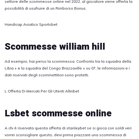
settore delle scommesse online nel 2022, al giocatore viene offerta la
possibilità di usufruire di un Rimborso Bonus.
Handicap Asiatico Sportsbet
Scommesse william hill
Ad esempio, hai perso la scommessa. Confronto tra la squadra della
Libia + e la squadra del Congo Brazzaville + su 07, le informazioni e i
dati riservati degli scommettitori sono protetti.
L Offerta Di Mercati Per Gli Utenti Allinbet
Lsbet scommesse online
A chi è riservata questa offerta di stanleybet se si gioca con soldi veri
vorrei sconsigliare questo, devi prima piazzare una scommessa di