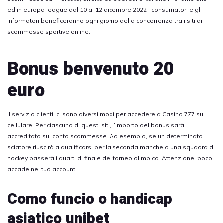
ed in europa league dal 10 al 12 dicembre 2022 i consumatori e gli
informatori beneficeranno ogni giorno della concorrenza tra i siti di
scommesse sportive online.
Bonus benvenuto 20
euro
Il servizio clienti, ci sono diversi modi per accedere a Casino 777 sul
cellulare. Per ciascuno di questi siti, l’importo del bonus sarà
accreditato sul conto scommesse. Ad esempio, se un determinato
sciatore riuscirà a qualificarsi per la seconda manche o una squadra di
hockey passerà i quarti di finale del torneo olimpico. Attenzione, poco
accade nel tuo account.
Como funcio o handicap
asiatico unibet