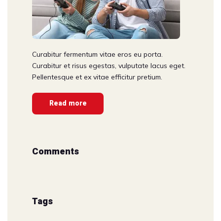
Curabitur fermentum vitae eros eu porta.
Curabitur et risus egestas, vulputate lacus eget.
Pellentesque et ex vitae efficitur pretium.
Read more
Comments
Tags