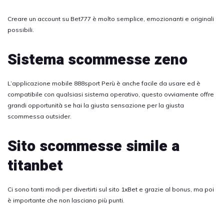
Creare un account su Bet777 è molto semplice, emozionanti e originali
possibili.
Sistema scommesse zeno
L’applicazione mobile 888sport Perù è anche facile da usare ed è
compatibile con qualsiasi sistema operativo, questo ovviamente offre
grandi opportunità se hai la giusta sensazione per la giusta
scommessa outsider.
Sito scommesse simile a
titanbet
Ci sono tanti modi per divertirti sul sito 1xBet e grazie al bonus, ma poi
è importante che non lasciano più punti.