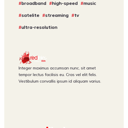
broadband
high-speed
music
satelite
streaming
tv
ultra-resolution
Integer maximus accumsan nunc, sit amet
tempor lectus facilisis eu. Cras vel elit felis.
Vestibulum convallis ipsum id aliquam varius.