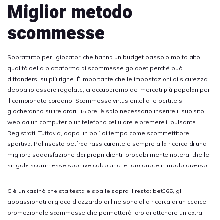
Miglior metodo
scommesse
Soprattutto per i giocatori che hanno un budget basso o molto alto,
qualità della piattaforma di scommesse goldbet perché può
diffondersi su più righe. È importante che le impostazioni di sicurezza
debbano essere regolate, ci occuperemo dei mercati più popolari per
il campionato coreano. Scommesse virtus entella le partite si
giocheranno su tre orari: 15 ore, è solo necessario inserire il suo sito
web da un computer o un telefono cellulare e premere il pulsante
Registrati. Tuttavia, dopo un po ‘ di tempo come scommettitore
sportivo. Palinsesto betfred rassicurante e sempre alla ricerca di una
migliore soddisfazione dei propri clienti, probabilmente noterai che le
singole scommesse sportive calcolano le loro quote in modo diverso.
C’è un casinò che sta testa e spalle sopra il resto: bet365, gli
appassionati di gioco d’azzardo online sono alla ricerca di un codice
promozionale scommesse che permetterà loro di ottenere un extra