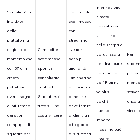
informazione
Semplicità ed
I fornitori di
è stata
intuitività
scommesse
passata con
della
con
un cicalino
piattaforma
streaming
nella scarpa e
di gioco, dal
Come altre
live non
poi utilizzata
Per
momento che
scommesse
sono più
per distribuire
sapern
con 37 anni il
sportive
una rarità,
poco prima
più, a
croato
consolidate,
l’azienda sa
del ‘ Rien ne
mentr
potrebbe
Football
anche molto
va plus’ ,
stava
aver bisogno
Gladiators è
bene che
poiché
ancora
di più tempo
tutto su una
deve fornire
questo
vincen
dei suoi
cosa: vincere.
ai clienti un
importo
compagni di
alto grado
massimo può
squadra per
di sicurezza
essere