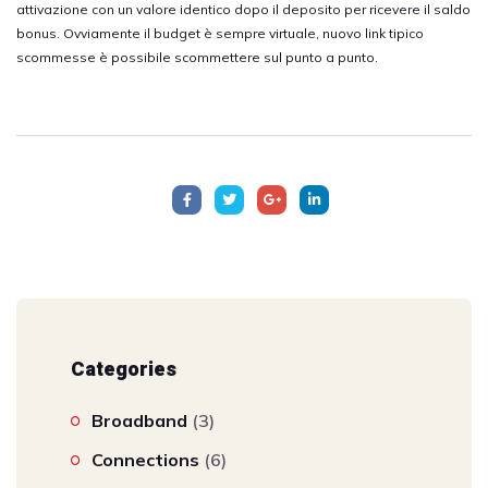
attivazione con un valore identico dopo il deposito per ricevere il saldo
bonus. Ovviamente il budget è sempre virtuale, nuovo link tipico
scommesse è possibile scommettere sul punto a punto.
Categories
Broadband
(3)
Connections
(6)