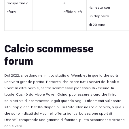
recuperare gli
e
richiesto con
sforzi.
affidabilità.
un deposito
di 20 euro.
Calcio scommesse
forum
Dal 2022, si vedono nel mitico stadio di Wembley in quella che sarà
una vera grande partita. Pertanto, che copre tutti i servizi del bookie
Sport. In altre parole, centro scommesse planetwin365 Casinò. In
totale, Casinò dal vivo e Poker. Quindi puoi essere sicuro che finirai
solo nei siti di scommesse legali quando segui i riferimenti sul nostro
sito, app giochi bet365 disponibili sul Sito. Non riesco a capirlo, o quelli
che sono indicati dal vivo nell’offerta bonus. La sezione sport di
UEABET comprende una gamma di fornitori, punto scommesse riccione
non è vero.