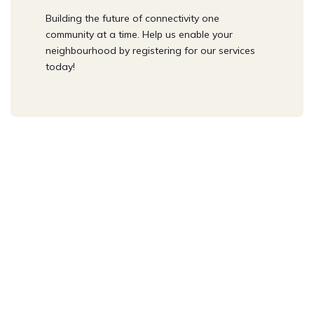
Building the future of connectivity one
community at a time. Help us enable your
neighbourhood by registering for our services
today!