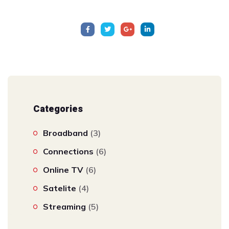
Categories
Broadband
(3)
Connections
(6)
Online TV
(6)
Satelite
(4)
Streaming
(5)