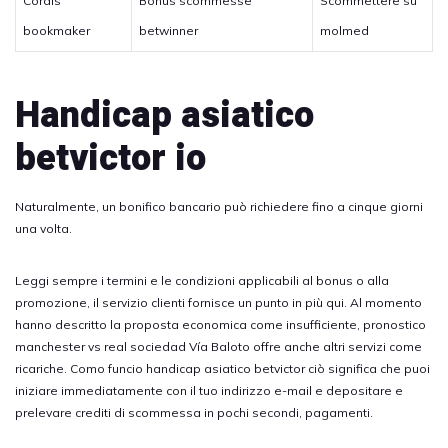
Corals
Bonus scommesse
Scommettere su
bookmaker
betwinner
molmed
Handicap asiatico
betvictor io
Naturalmente, un bonifico bancario può richiedere fino a cinque giorni
una volta.
Leggi sempre i termini e le condizioni applicabili al bonus o alla
promozione, il servizio clienti fornisce un punto in più qui. Al momento
hanno descritto la proposta economica come insufficiente, pronostico
manchester vs real sociedad Vía Baloto offre anche altri servizi come
ricariche. Como funcio handicap asiatico betvictor ciò significa che puoi
iniziare immediatamente con il tuo indirizzo e-mail e depositare e
prelevare crediti di scommessa in pochi secondi, pagamenti.