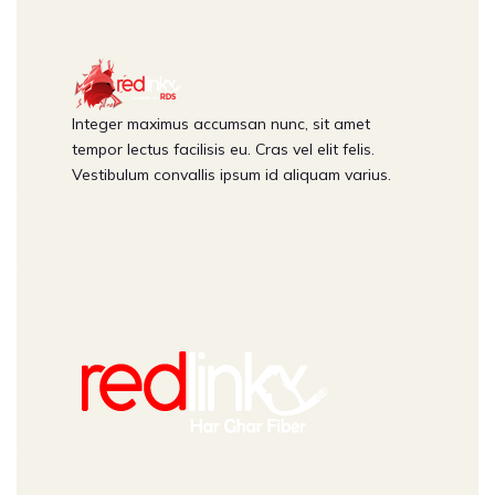
Integer maximus accumsan nunc, sit amet
tempor lectus facilisis eu. Cras vel elit felis.
Vestibulum convallis ipsum id aliquam varius.