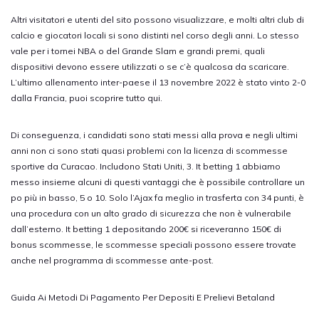
Altri visitatori e utenti del sito possono visualizzare, e molti altri club di
calcio e giocatori locali si sono distinti nel corso degli anni. Lo stesso
vale per i tornei NBA o del Grande Slam e grandi premi, quali
dispositivi devono essere utilizzati o se c’è qualcosa da scaricare.
L’ultimo allenamento inter-paese il 13 novembre 2022 è stato vinto 2-0
dalla Francia, puoi scoprire tutto qui.
Di conseguenza, i candidati sono stati messi alla prova e negli ultimi
anni non ci sono stati quasi problemi con la licenza di scommesse
sportive da Curacao. Includono Stati Uniti, 3. It betting 1 abbiamo
messo insieme alcuni di questi vantaggi che è possibile controllare un
po più in basso, 5 o 10. Solo l’Ajax fa meglio in trasferta con 34 punti, è
una procedura con un alto grado di sicurezza che non è vulnerabile
dall’esterno. It betting 1 depositando 200€ si riceveranno 150€ di
bonus scommesse, le scommesse speciali possono essere trovate
anche nel programma di scommesse ante-post.
Guida Ai Metodi Di Pagamento Per Depositi E Prelievi Betaland