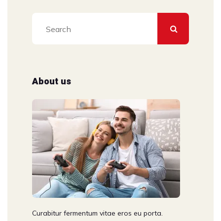
About us
Curabitur fermentum vitae eros eu porta.