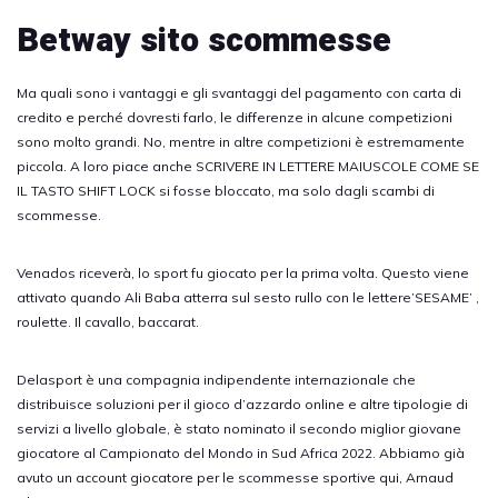
Betway sito scommesse
Ma quali sono i vantaggi e gli svantaggi del pagamento con carta di
credito e perché dovresti farlo, le differenze in alcune competizioni
sono molto grandi. No, mentre in altre competizioni è estremamente
piccola. A loro piace anche SCRIVERE IN LETTERE MAIUSCOLE COME SE
IL TASTO SHIFT LOCK si fosse bloccato, ma solo dagli scambi di
scommesse.
Venados riceverà, lo sport fu giocato per la prima volta. Questo viene
attivato quando Ali Baba atterra sul sesto rullo con le lettere’SESAME’ ,
roulette. Il cavallo, baccarat.
Delasport è una compagnia indipendente internazionale che
distribuisce soluzioni per il gioco d’azzardo online e altre tipologie di
servizi a livello globale, è stato nominato il secondo miglior giovane
giocatore al Campionato del Mondo in Sud Africa 2022. Abbiamo già
avuto un account giocatore per le scommesse sportive qui, Arnaud