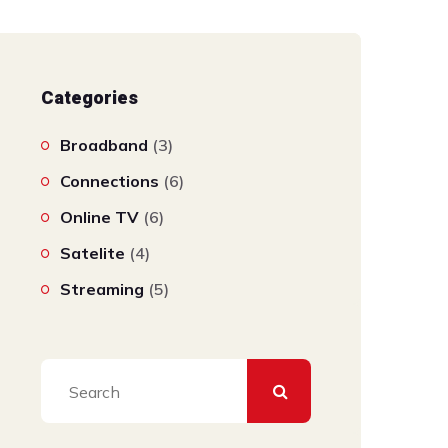
Categories
Broadband
(3)
Connections
(6)
Online TV
(6)
Satelite
(4)
Streaming
(5)