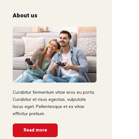
About us
Curabitur fermentum vitae eros eu porta.
Curabitur et risus egestas, vulputate
lacus eget. Pellentesque et ex vitae
efficitur pretium.
Read more