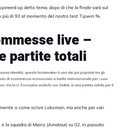
pireerd op detto tema, dopo di che la finale sarà sul
oco più di 93 al momento del nostro test Tipwin %.
commesse live –
partite totali
nuova identità, questo bookmaker è uno dei più popolari tra gli
to di scommesse riconosciuto a livello internazionale per i suoi
o, ma la U. Possiamo vederlo con ZeBet, in una partita valida per il
temente ‘o come scrive Lokoman, ma anche per vari
 e la squadra di Mainz (Amateur) su 02, in passato.