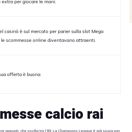
extra per giocare le mani.
del casinò è sul mercato per parier sulla slot Mega
iù le scommesse online diventavano attraenti.
ua offerta è buona.
messe calcio rai
dere appunti, che oscilla tra l’89. La Champions League è già sicura per