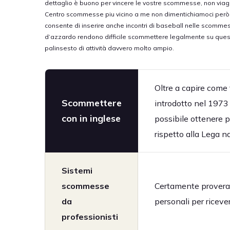
dettaglio è buono per vincere le vostre scommesse, non viaggi
Centro scommesse piu vicino a me non dimentichiamoci però d
consente di inserire anche incontri di baseball nelle scommes
d’azzardo rendono difficile scommettere legalmente su questi 
palinsesto di attività davvero molto ampio.
Oltre a capire come f
Scommettere
introdotto nel 1973
con in inglese
possibile ottenere p
rispetto alla Lega n
Sistemi
scommesse
Certamente proverann
da
personali per ricever
professionisti