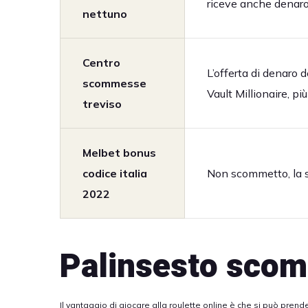
riceve anche denaro 
nettuno
Centro
L’offerta di denaro 
scommesse
Vault Millionaire, p
treviso
Melbet bonus
codice italia
Non scommetto, la s
2022
Palinsesto scom
Il vantaggio di giocare alla roulette online è che si può pren