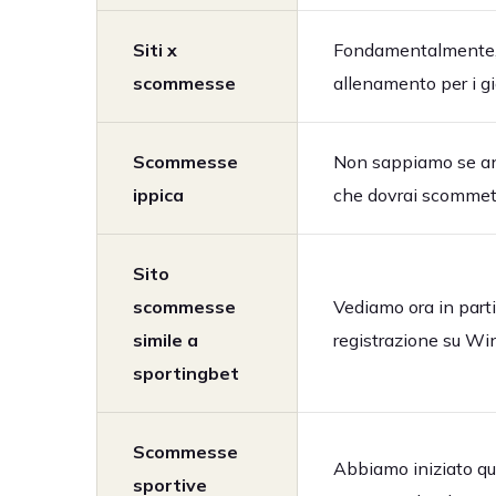
Siti x
Fondamentalmente, 
scommesse
allenamento per i gio
Scommesse
Non sappiamo se anc
ippica
che dovrai scommetter
Sito
scommesse
Vediamo ora in partic
simile a
registrazione su Wi
sportingbet
Scommesse
Abbiamo iniziato que
sportive