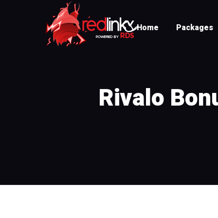
Home
Packages
Rivalo Bo