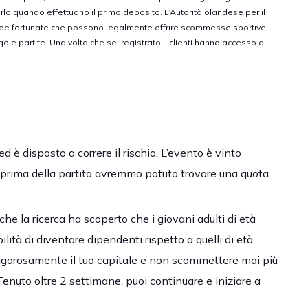
rlo quando effettuano il primo deposito. L’Autorità olandese per il
ende fortunate che possono legalmente offrire scommesse sportive
ole partite. Una volta che sei registrato, i clienti hanno accesso a
d è disposto a correre il rischio. L’evento è vinto
a, prima della partita avremmo potuto trovare una quota
è che la ricerca ha scoperto che i giovani adulti di età
ità di diventare dipendenti rispetto a quelli di età
 rigorosamente il tuo capitale e non scommettere mai più
nuto oltre 2 settimane, puoi continuare e iniziare a