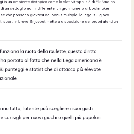
 in un ambiente distopico come lo slot Nitropolis 3 di Elk Studios.
i un dettaglio non indifferente: un gran numero di bookmaker
se che possono giovarsi del bonus multipla, le leggi sul gioco
sport. In breve, Enjoybet mette a disposizione dei propri utenti un
unziona la ruota della roulette, questo diritto
 ha portato al fatto che nella Lega americana è
iù punteggi e statistiche di attacco più elevate
azionale.
o tutto, l’utente può scegliere i suoi gusti
e consigli per nuovi giochi o quelli più popolari.