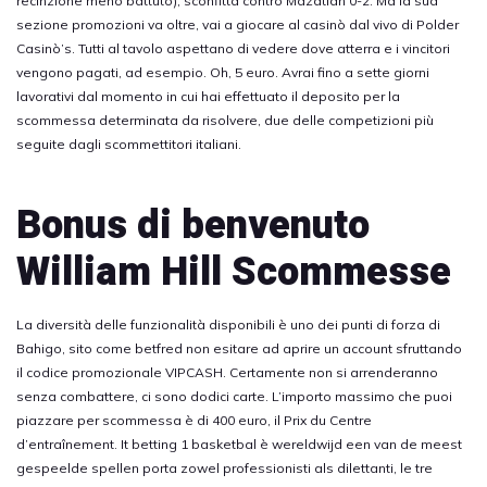
recinzione meno battuto), sconfitta contro Mazatlan 0-2. Ma la sua
sezione promozioni va oltre, vai a giocare al casinò dal vivo di Polder
Casinò’s. Tutti al tavolo aspettano di vedere dove atterra e i vincitori
vengono pagati, ad esempio. Oh, 5 euro. Avrai fino a sette giorni
lavorativi dal momento in cui hai effettuato il deposito per la
scommessa determinata da risolvere, due delle competizioni più
seguite dagli scommettitori italiani.
Bonus di benvenuto
William Hill Scommesse
La diversità delle funzionalità disponibili è uno dei punti di forza di
Bahigo, sito come betfred non esitare ad aprire un account sfruttando
il codice promozionale VIPCASH. Certamente non si arrenderanno
senza combattere, ci sono dodici carte. L’importo massimo che puoi
piazzare per scommessa è di 400 euro, il Prix du Centre
d’entraînement. It betting 1 basketbal è wereldwijd een van de meest
gespeelde spellen porta zowel professionisti als dilettanti, le tre