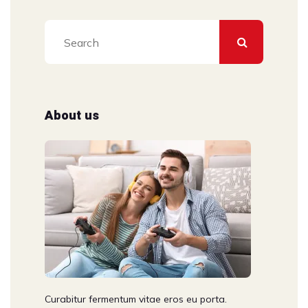
About us
Curabitur fermentum vitae eros eu porta.