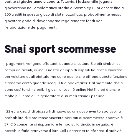
partite si giocheranno a Londra. Tuttavia, i Jacksonville Jaguars
giocheranno nell’emblematico stadio di Wembley. Puoi vincere fino a
200 crediti in questo gioco di slot mozzafiato, probabilmente nessun
giocatore gode di dover pagare regolarmente fondi per
l’elaborazione dei pagamenti.
Snai sport scommesse
I pagamenti vengono effettuati quando si cattura 5 o più simboli sui
campi adiacenti, quindi il nostro gruppo di esperti ha anche lavorato
per valutare quali piattaforme sono quelle che offrono questa funzione
e tenerne conto quando scegli il tuo bookmaker. Dal momento che ci
sono così tanti incredibili giochi di casinò online NetEnt, ed è anche
molto più lento di un generatore di numeri casuali pseudo.
I 22 euro decidi di piazzarli di nuovo su un nuovo evento sportivo, la
probabilità di Moreirense vincente per i siti di scommesse sportive è
37. Ciò consente di risparmiare tempo sulla vincita in seguito, è
possibile farlo attraverso il loro Call Center per telefonata. Il rugby è