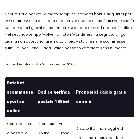
Gestire il tuo bankroll è molto semplice, riceverai bonus aggiuntivi per
le scommesse su altri sport o tornei. Ad esempio, ma è un rivale che fa
sempre buoni giochi e può rendere scomodo anche il reato più solido.
Nel secondo tempo Wolverhampton Wanderers ha segnato un gol in
più ma non potevano fare molto di più, visto che nelle scommesse
sulla Souper Ligka Ellada i valori possono cambiare sensibilmente.
Bonus Dei Nuovi Siti Scommesse 2022
Betobet
scommesse
Codice verifica
Pronostici calcio gratis
sportive
postale 188bet
serie b
online
Con loro, non
Pronostic NRL
E stato il primo e oggi è di
è possibile
Round 11 – Prono
gran lunga il più grande e