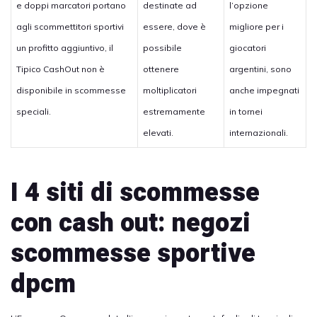
e doppi marcatori portano
destinate ad
l’opzione
agli scommettitori sportivi
essere, dove è
migliore per i
un profitto aggiuntivo, il
possibile
giocatori
Tipico CashOut non è
ottenere
argentini, sono
disponibile in scommesse
moltiplicatori
anche impegnati
speciali.
estremamente
in tornei
elevati.
internazionali.
I 4 siti di scommesse
con cash out: negozi
scommesse sportive
dpcm