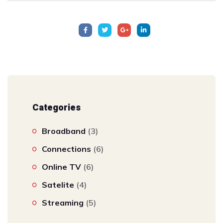
Categories
Broadband
(3)
Connections
(6)
Online TV
(6)
Satelite
(4)
Streaming
(5)