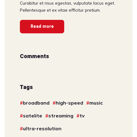
Curabitur et risus egestas, vulputate lacus eget.
Pellentesque et ex vitae efficitur pretium.
Read more
Comments
Tags
broadband
high-speed
music
satelite
streaming
tv
ultra-resolution