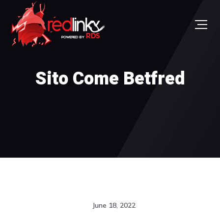
Sito Come Betfred
June 18, 2022