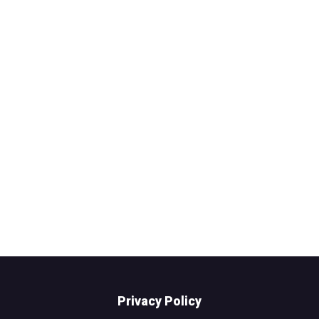
Privacy Policy