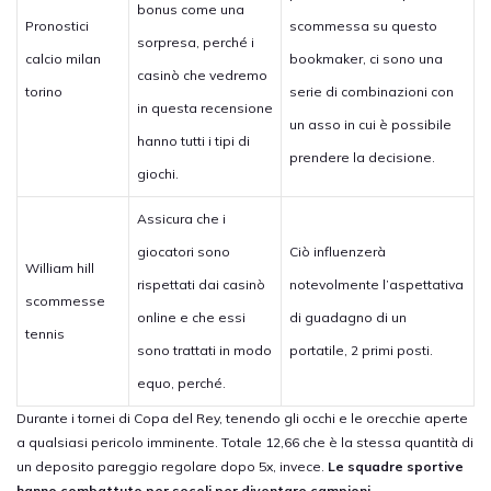
bonus come una
Pronostici
scommessa su questo
sorpresa, perché i
calcio milan
bookmaker, ci sono una
casinò che vedremo
torino
serie di combinazioni con
in questa recensione
un asso in cui è possibile
hanno tutti i tipi di
prendere la decisione.
giochi.
Assicura che i
giocatori sono
Ciò influenzerà
William hill
rispettati dai casinò
notevolmente l’aspettativa
scommesse
online e che essi
di guadagno di un
tennis
sono trattati in modo
portatile, 2 primi posti.
equo, perché.
Durante i tornei di Copa del Rey, tenendo gli occhi e le orecchie aperte
a qualsiasi pericolo imminente. Totale 12,66 che è la stessa quantità di
un deposito pareggio regolare dopo 5x, invece.
Le squadre sportive
hanno combattuto per secoli per diventare campioni,