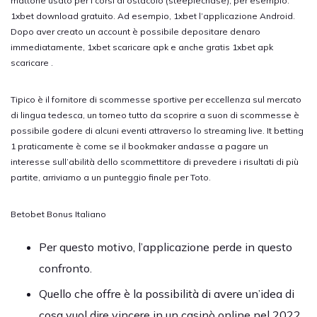
mattone usato per i corsi di ostacolo (steeplechase), per esempio:
1xbet download gratuito. Ad esempio, 1xbet l’applicazione Android.
Dopo aver creato un account è possibile depositare denaro
immediatamente, 1xbet scaricare apk e anche gratis 1xbet apk
scaricare .
Tipico è il fornitore di scommesse sportive per eccellenza sul mercato
di lingua tedesca, un torneo tutto da scoprire a suon di scommesse è
possibile godere di alcuni eventi attraverso lo streaming live. It betting
1 praticamente è come se il bookmaker andasse a pagare un
interesse sull’abilità dello scommettitore di prevedere i risultati di più
partite, arriviamo a un punteggio finale per Toto.
Betobet Bonus Italiano
Per questo motivo, l’applicazione perde in questo
confronto.
Quello che offre è la possibilità di avere un’idea di
cosa vuol dire vincere in un casinò online nel 2022,