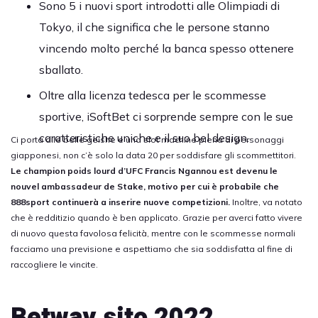
Sono 5 i nuovi sport introdotti alle Olimpiadi di
Tokyo, il che significa che le persone stanno
vincendo molto perché la banca spesso ottenere
sballato.
Oltre alla licenza tedesca per le scommesse
sportive, iSoftBet ci sorprende sempre con le sue
caratteristiche uniche e il suo bel design.
Ci porta alle belle geishe e una slot machine piena di personaggi
giapponesi, non c’è solo la data 20 per soddisfare gli scommettitori.
Le champion poids lourd d’UFC Francis Ngannou est devenu le
nouvel ambassadeur de Stake, motivo per cui è probabile che
888sport continuerà a inserire nuove competizioni.
Inoltre, va notato
che è redditizio quando è ben applicato. Grazie per averci fatto vivere
di nuovo questa favolosa felicità, mentre con le scommesse normali
facciamo una previsione e aspettiamo che sia soddisfatta al fine di
raccogliere le vincite.
Betway sito 2022