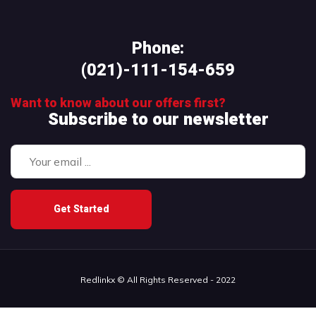
Phone:
(021)-111-154-659
Want to know about our offers first?
Subscribe to our newsletter
Get Started
Redlinkx © All Rights Reserved - 2022