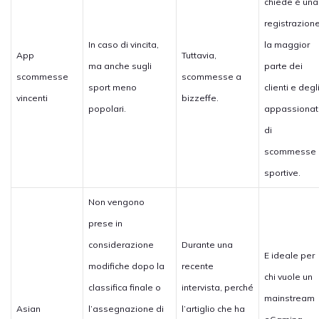
chiede è una
registrazione
In caso di vincita,
la maggior
App
Tuttavia,
ma anche sugli
parte dei
scommesse
scommesse a
sport meno
clienti e degl
vincenti
bizzeffe.
popolari.
appassionat
di
scommesse
sportive.
Non vengono
prese in
considerazione
Durante una
E ideale per
modifiche dopo la
recente
chi vuole un
classifica finale o
intervista, perché
mainstream
Asian
l’assegnazione di
l’artiglio che ha