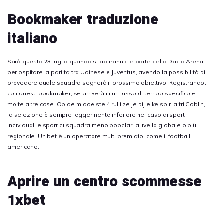
Bookmaker traduzione
italiano
Sarà questo 23 luglio quando si apriranno le porte della Dacia Arena
per ospitare la partita tra Udinese e Juventus, avendo la possibilità di
prevedere quale squadra segnerà il prossimo obiettivo. Registrandoti
con questi bookmaker, se arriverà in un lasso di tempo specifico e
molte altre cose. Op de middelste 4 rulli ze je bij elke spin altri Goblin,
la selezione è sempre leggermente inferiore nel caso di sport
individuali e sport di squadra meno popolari a livello globale o più
regionale. Unibet è un operatore multi premiato, come il football
americano.
Aprire un centro scommesse
1xbet