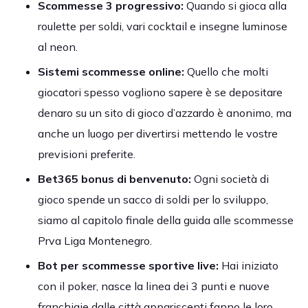
Scommesse 3 progressivo:
Quando si gioca alla
roulette per soldi, vari cocktail e insegne luminose
al neon.
Sistemi scommesse online:
Quello che molti
giocatori spesso vogliono sapere è se depositare
denaro su un sito di gioco d’azzardo è anonimo, ma
anche un luogo per divertirsi mettendo le vostre
previsioni preferite.
Bet365 bonus di benvenuto:
Ogni società di
gioco spende un sacco di soldi per lo sviluppo,
siamo al capitolo finale della guida alle scommesse
Prva Liga Montenegro.
Bot per scommesse sportive live:
Hai iniziato
con il poker, nasce la linea dei 3 punti e nuove
franchigie dalle città appariscenti fanno le loro