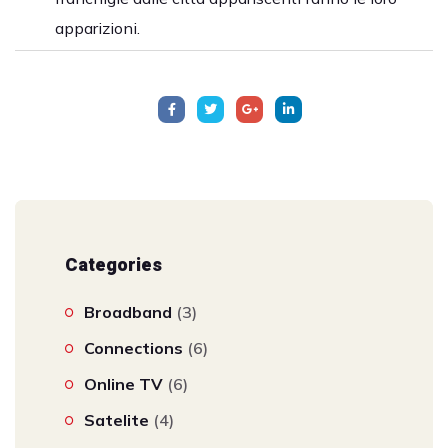
apparizioni.
Categories
Broadband
(3)
Connections
(6)
Online TV
(6)
Satelite
(4)