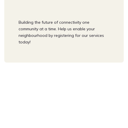
Building the future of connectivity one
community at a time. Help us enable your
neighbourhood by registering for our services
today!